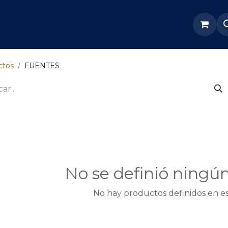
re Nosotros
Servicios
Tienda
Soporte odoo
ctos
FUENTES
No se definió ningú
No hay productos definidos en es