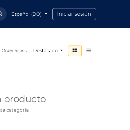
Soporte Capcana
Iniciar sesión
Español (DO)
Destacado
Ordenar por:
n producto
ta categoría.