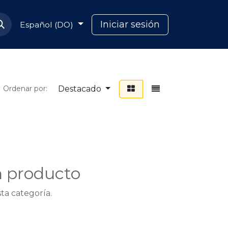
Soporte Capcana
Iniciar sesión
Español (DO)
Destacado
Ordenar por:
n producto
ta categoría.